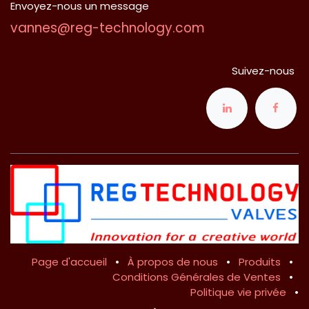
Envoyez-nous un message
vannes@reg-technology.com
Suivez-nous
Page d'accueil
•
À propos de nous
•
Produits
•
Conditions Générales de Ventes
•
Politique vie privée
•