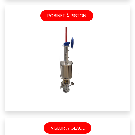
​
ROBINET À PISTON
VISEUR À GLACE