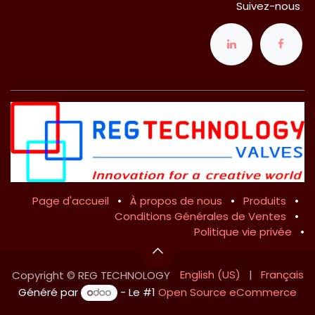
Suivez-nous
Page d'accueil
•
À propos de nous
•
Produits
•
Conditions Générales de Ventes
•
Politique vie privée
•
English (US)
|
Français
Copyright © REG TECHNOLOGY
Généré par
- Le #1
Open Source eCommerce