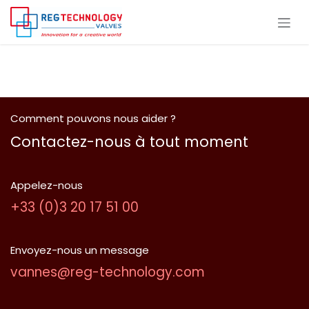
Se rendre au contenu
Comment pouvons nous aider ?
Contactez-nous à tout moment
Appelez-nous
​+33 (0)​3 2​0​ 1​7 5​1 0​0
Envoyez-nous un message
vannes@reg-technology.com