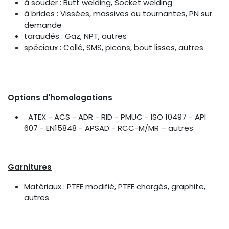
à souder : Butt welding, Socket welding
à brides : Vissées, massives ou tournantes, PN sur
demande
taraudés : Gaz, NPT, autres
spéciaux : Collé, SMS, picons, bout lisses, autres
Options d'homologations
ATEX - ACS - ADR - RID - PMUC - ISO 10497 - API
607 - EN15848 - APSAD - RCC-M/MR – autres
Garnitures
Matériaux : PTFE modifié, PTFE chargés, graphite,
autres