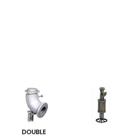
Nos robinets fond de cuve sont
déclinables en fabrications
spéciales
DOUBLE